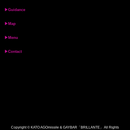
▶︎Guidance
▶︎Map
▶︎Menu
▶︎Contact
Copyright © KATO AGOmissile & GAYBAR「BRILLANTE」 All Rights